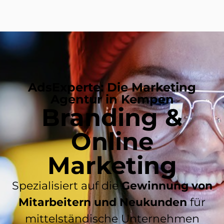
AdsExperte: Die Marketing
Agentur in Kempen
Branding &
Online
Marketing
Spezialisiert auf die
Gewinnung von
Mitarbeitern und Neukunden
für
mittelständische Unternehmen