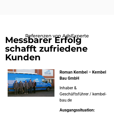
Referenzen von AdsExperte
Messbarer Erfolg
schafft zufriedene
Kunden
Roman Kembel – Kembel
Bau GmbH
Inhaber &
Geschäftsführer / kembel-
bau.de
Ausgangssituation: