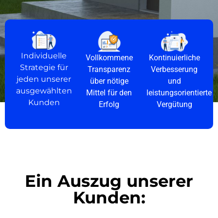
Individuelle
Vollkommene
Kontinuierliche
Strategie für
Transparenz
Verbesserung
jeden unserer
über nötige
und
ausgewählten
Mittel für den
leistungsorientierte
Kunden
Erfolg
Vergütung
Ein Auszug unserer
Kunden: