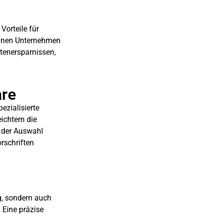
Vorteile für
önnen Unternehmen
stenersparnissen,
are
ezialisierte
ichtern die
i der Auswahl
orschriften
g, sondern auch
 Eine präzise