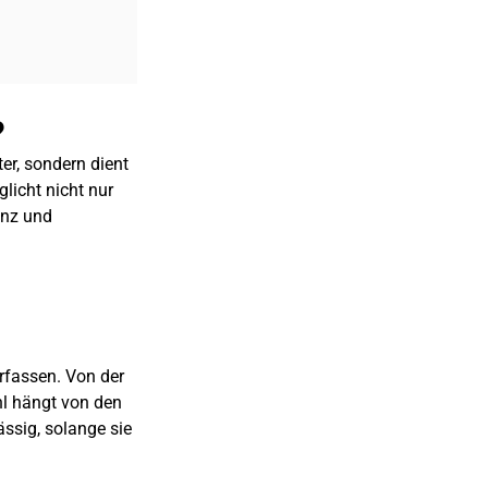
?
er, sondern dient
licht nicht nur
ienz und
rfassen. Von der
hl hängt von den
ssig, solange sie